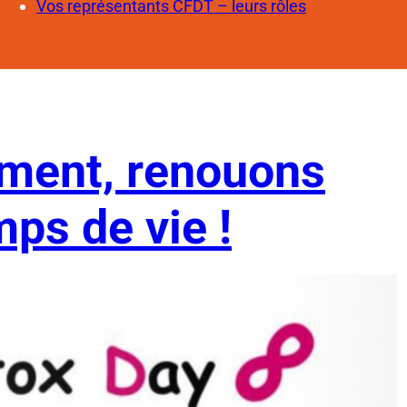
Vos représentants CFDT – leurs rôles
ment, renouons
mps de vie !