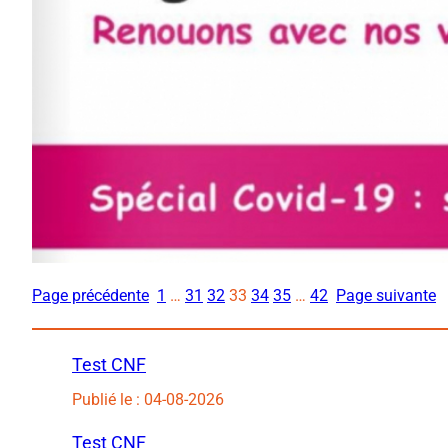
Page précédente
1
…
31
32
33
34
35
…
42
Page suivante
Test CNF
Publié le : 04-08-2026
Test CNF