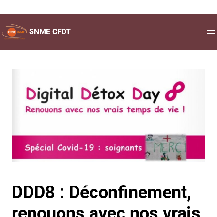
Aller
au
SNME CFDT
contenu
DDD8 : Déconfinement,
renouons avec nos vrais