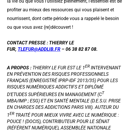
la vie ou que vous l’utilisiez pleinement, l’essentiel est de
profiter au mieux des ressources qui vous plaisent et
nourrissent, dont cette période vous a rappelé le besoin
ou que vous avez (re)découvert !
CONTACT PRESSE :
THIERRY LE
FUR,
TLEFUR@ADDLIB.FR
– 06 38 82 87 08.
ER
A PROPOS :
THIERRY LE FUR EST LE 1
INTERVENANT
EN PRÉVENTION DES RISQUES PROFESSIONNELS
FRANÇAIS (ENREGISTRÉ IPRP-IDF 2013/35) POUR LES
RISQUES NUMÉRIQUES ADDICTIFS ET DIPLÔMÉ
T
D’ETUDES SUPÉRIEURES EN MANAGEMENT (C
MBA/IMP ; ESG) ET EN SANTÉ MENTALE (D.E.S.U. PRISE
EN CHARGES DES ADDICTIONS PARIS VIII). AUTEUR DU
ER
1
TRAITÉ POUR MIEUX VIVRE AVEC LE NUMÉRIQUE :
POUCE ! (DOCIS), CONTRIBUTEUR POUR LE SÉNAT
(RÉFÉRENT NUMÉRIQUE), ASSEMBLÉE NATIONALE