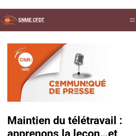
Aller
au
SNME CFDT
contenu
Maintien du télétravail :
apprenons la leçon…et