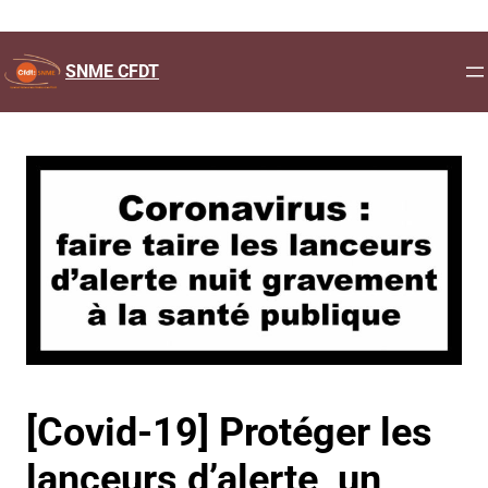
Aller
au
SNME CFDT
contenu
[Covid-19] Protéger les
lanceurs d’alerte, un