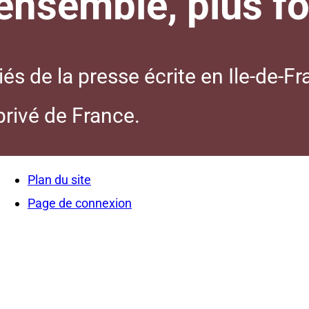
nsemble, plus for
s de la presse écrite en Ile-de-Fr
 privé de France.
Plan du site
Page de connexion