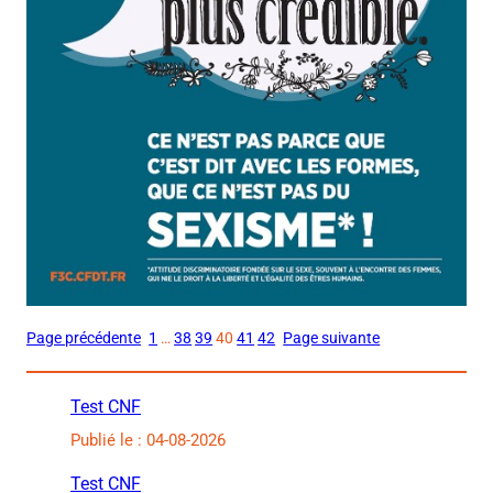
Page précédente
1
…
38
39
40
41
42
Page suivante
Test CNF
Publié le : 04-08-2026
Test CNF