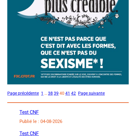
Page précédente
1
…
38
39
40
41
42
Page suivante
Test CNF
Publié le : 04-08-2026
Test CNF