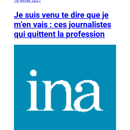
18 février 2021
Je suis venu te dire que je
m’en vais : ces journalistes
qui quittent la profession