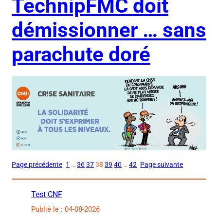
TechnipFMC doit
démissionner … sans
parachute doré
Page précédente
1
…
36
37
38
39
40
…
42
Page suivante
Test CNF
Publié le : 04-08-2026