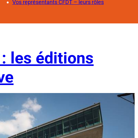
Vos représentants CFDT – leurs rôles
: les éditions
ve