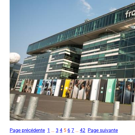
Page précédente
1
…
3
4
5
6
7
…
42
Page suivante