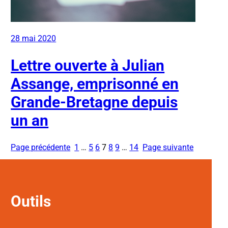
28 mai 2020
Lettre ouverte à Julian
Assange, emprisonné en
Grande-Bretagne depuis
un an
Page précédente
1
…
5
6
7
8
9
…
14
Page suivante
Outils