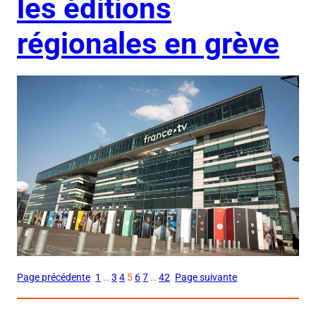
les éditions
régionales en grève
Page précédente
1
…
3
4
5
6
7
…
42
Page suivante