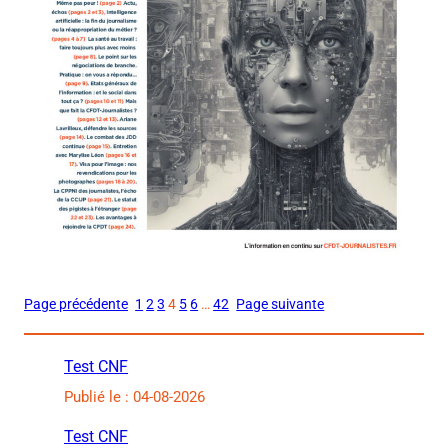
Page précédente
1
2
3
4
5
6
…
42
Page suivante
Test CNF
Publié le : 04-08-2026
Test CNF