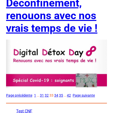
Déconfinement,
renouons avec nos
vrais temps de vie !
Page précédente
1
…
31
32
33
34
35
…
42
Page suivante
Test CNF