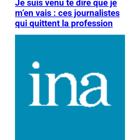
Je suis venu te dire que je
m’en vais : ces journalistes
qui quittent la profession