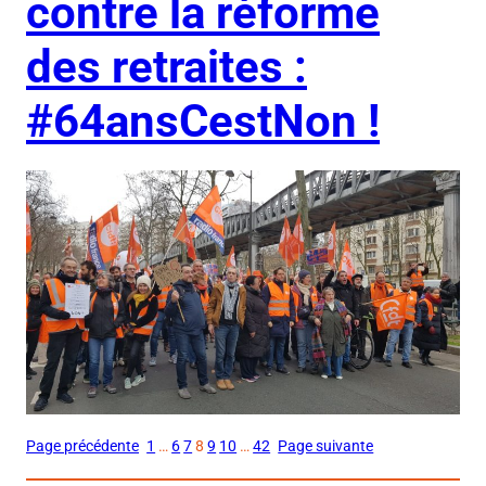
contre la réforme
des retraites :
#64ansCestNon !
Page précédente
1
…
6
7
8
9
10
…
42
Page suivante