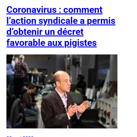
Coronavirus : comment
l’action syndicale a permis
d’obtenir un décret
favorable aux pigistes