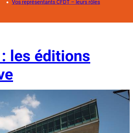
Vos représentants CFDT – leurs rôles
: les éditions
ve