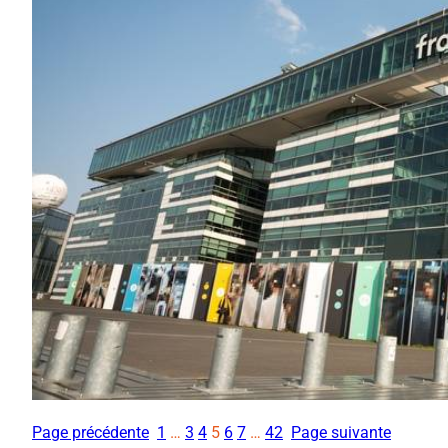
Page précédente
1
…
3
4
5
6
7
…
42
Page suivante