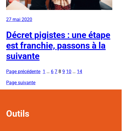
27 mai 2020
Décret pigistes : une étape
est franchie, passons à la
suivante
Page précédente
1
…
6
7
8
9
10
…
14
Page suivante
Outils