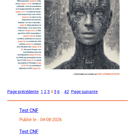
Page précédente
1
2
3
4
5
6
…
42
Page suivante
Test CNF
Publié le : 04-08-2026
Test CNF