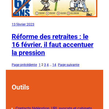
13 février 2023
Réforme des retraites : le
16 février, il faut accentuer
la pression
Page précédente
1
2
3
4
…
14
Page suivante
Outils
Contacts fédération, URI, avocats et cabinets