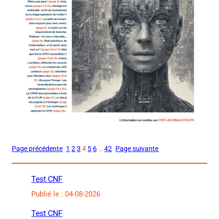
Page précédente
1
2
3
4
5
6
…
42
Page suivante
Test CNF
Publié le : 04-08-2026
Test CNF