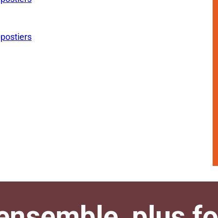
 postiers
nsemble, plus for