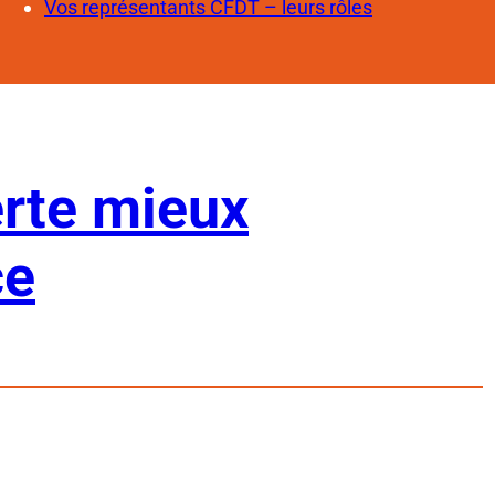
Vos représentants CFDT – leurs rôles
erte mieux
ce